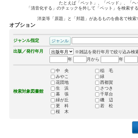
たとえば「ペット」、「ベッド」、「ヘ
「清音化する」のチェックを外して「ペット」を検索す
洋楽等「原題」と「邦題」があるものを曲名で検索
オプション
ジャンル指定
出版／発行年月
※雑誌を発行年月で絞り込み検
年
月から
年
中 央
稲 毛
みやこ
緑
花団地
西都賀
生 浜
さつき
検索対象図書館
幕 張
千草台
緑が丘
磯 辺
更 科
若 松
桜 木