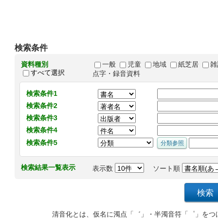
検索条件
資料種別
一般
児童
地域
紙芝居
雑
すべて選択
点字・録音資料
検索条件1
検索条件2
検索条件3
検索条件4
検索条件5
検索結果一覧表示
表示数
ソート順
清音化とは、仮名に濁点「゛」・半濁音符「゜」をつ