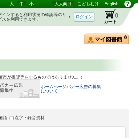
大
中
小
大人向け
こどもむけ
English
0
グインすると利用状況の確認等のサ
ビスを利用できます。
カート
マイ図書館
等をするものではありません。）
ホームページバナー広告の募集
について
国語
点字・録音資料