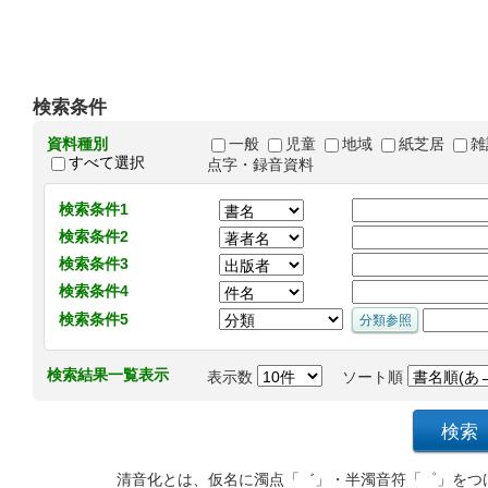
検索条件
資料種別
一般
児童
地域
紙芝居
雑
すべて選択
点字・録音資料
検索条件1
検索条件2
検索条件3
検索条件4
検索条件5
検索結果一覧表示
表示数
ソート順
清音化とは、仮名に濁点「゛」・半濁音符「゜」をつ