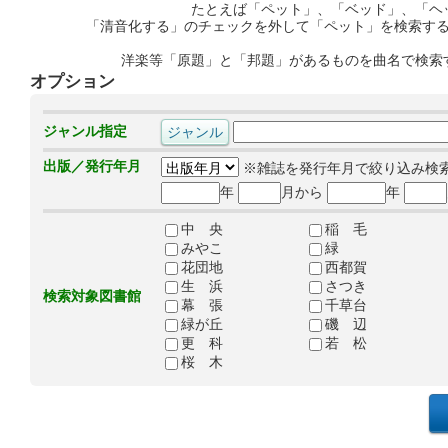
たとえば「ペット」、「ベッド」、「ヘ
「清音化する」のチェックを外して「ペット」を検索す
洋楽等「原題」と「邦題」があるものを曲名で検索
オプション
ジャンル指定
出版／発行年月
※雑誌を発行年月で絞り込み検
年
月から
年
中 央
稲 毛
みやこ
緑
花団地
西都賀
生 浜
さつき
検索対象図書館
幕 張
千草台
緑が丘
磯 辺
更 科
若 松
桜 木