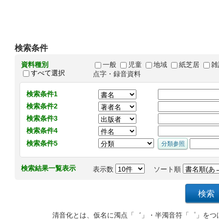
検索条件
資料種別
一般
児童
地域
紙芝居
雑
すべて選択
点字・録音資料
検索条件1
検索条件2
検索条件3
検索条件4
検索条件5
検索結果一覧表示
表示数
ソート順
清音化とは、仮名に濁点「゛」・半濁音符「゜」をつ