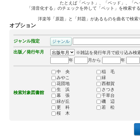
たとえば「ペット」、「ベッド」、「ヘ
「清音化する」のチェックを外して「ペット」を検索す
洋楽等「原題」と「邦題」があるものを曲名で検索
オプション
ジャンル指定
出版／発行年月
※雑誌を発行年月で絞り込み検
年
月から
年
中 央
稲 毛
みやこ
緑
花団地
西都賀
生 浜
さつき
検索対象図書館
幕 張
千草台
緑が丘
磯 辺
更 科
若 松
桜 木