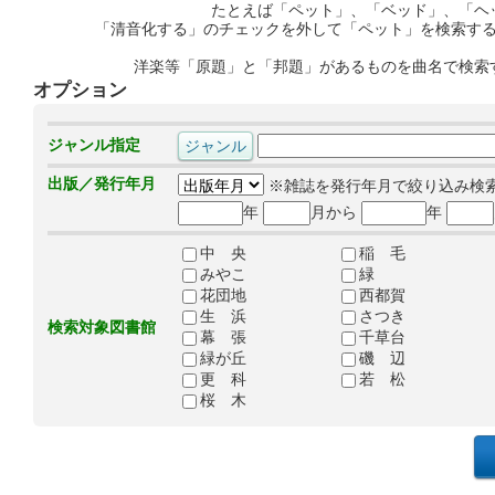
たとえば「ペット」、「ベッド」、「ヘ
「清音化する」のチェックを外して「ペット」を検索す
洋楽等「原題」と「邦題」があるものを曲名で検索
オプション
ジャンル指定
出版／発行年月
※雑誌を発行年月で絞り込み検
年
月から
年
中 央
稲 毛
みやこ
緑
花団地
西都賀
生 浜
さつき
検索対象図書館
幕 張
千草台
緑が丘
磯 辺
更 科
若 松
桜 木