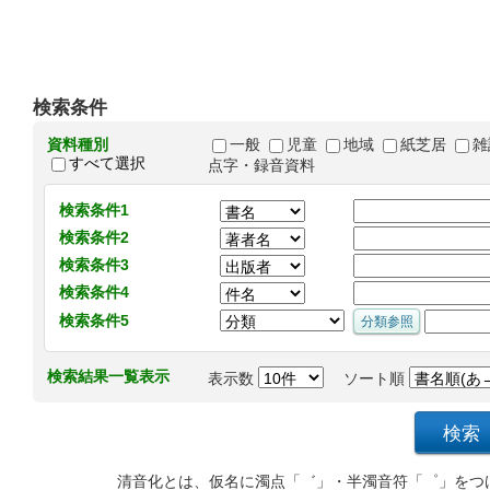
検索条件
資料種別
一般
児童
地域
紙芝居
雑
すべて選択
点字・録音資料
検索条件1
検索条件2
検索条件3
検索条件4
検索条件5
検索結果一覧表示
表示数
ソート順
清音化とは、仮名に濁点「゛」・半濁音符「゜」をつ