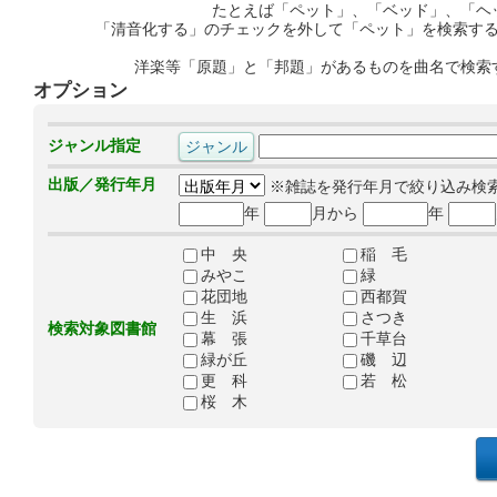
たとえば「ペット」、「ベッド」、「ヘ
「清音化する」のチェックを外して「ペット」を検索す
洋楽等「原題」と「邦題」があるものを曲名で検索
オプション
ジャンル指定
出版／発行年月
※雑誌を発行年月で絞り込み検
年
月から
年
中 央
稲 毛
みやこ
緑
花団地
西都賀
生 浜
さつき
検索対象図書館
幕 張
千草台
緑が丘
磯 辺
更 科
若 松
桜 木