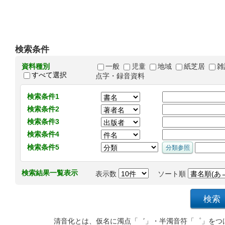
検索条件
資料種別
一般
児童
地域
紙芝居
雑
すべて選択
点字・録音資料
検索条件1
検索条件2
検索条件3
検索条件4
検索条件5
検索結果一覧表示
表示数
ソート順
清音化とは、仮名に濁点「゛」・半濁音符「゜」をつ