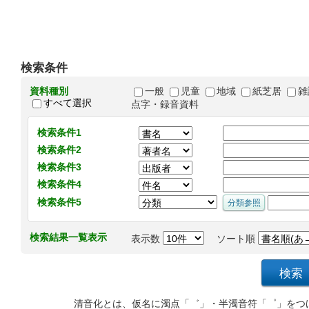
検索条件
資料種別
一般
児童
地域
紙芝居
雑
すべて選択
点字・録音資料
検索条件1
検索条件2
検索条件3
検索条件4
検索条件5
検索結果一覧表示
表示数
ソート順
清音化とは、仮名に濁点「゛」・半濁音符「゜」をつ