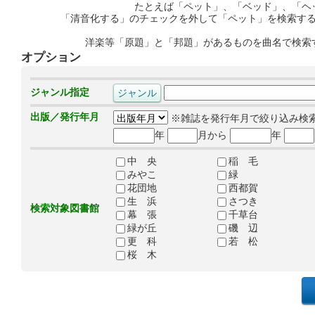
たとえば「ペット」、「ベッド」、「ヘ
「清音化する」のチェックを外して「ペット」を検索す
洋楽等「原題」と「邦題」があるものを曲名で検索
オプション
ジャンル指定
出版／発行年月
※雑誌を発行年月で絞り込み検
年
月から
年
中 央
稲 毛
みやこ
緑
花団地
西都賀
生 浜
さつき
検索対象図書館
幕 張
千草台
緑が丘
磯 辺
更 科
若 松
桜 木