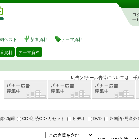
図書館 蔵書検索・予約システム
ロ
ー
約ベスト
新着資料
テーマ資料
着資料
テーマ資料
。 広告(バナー広告等については、千葉市が推奨
誌･新聞
CD･朗読CD･カセット
ビデオ
DVD
外国語･児童外