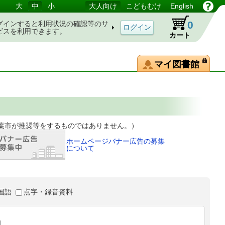
大
中
小
大人向け
こどもむけ
English
0
グインすると利用状況の確認等のサ
ビスを利用できます。
カート
マイ図書館
等をするものではありません。）
ホームページバナー広告の募集
について
国語
点字・録音資料