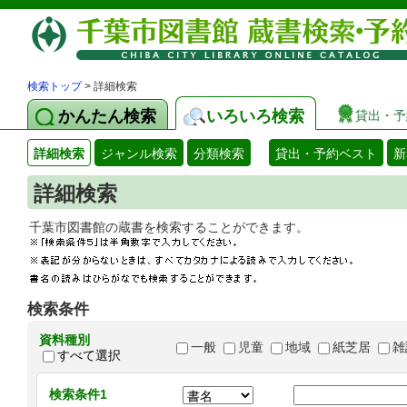
検索トップ
> 詳細検索
かんたん検索
いろいろ検索
貸出・予
詳細検索
ジャンル検索
分類検索
貸出・予約ベスト
新
詳細検索
千葉市図書館の蔵書を検索することができます
検索条件
資料種別
一般
児童
地域
紙芝居
雑
すべて選択
検索条件1