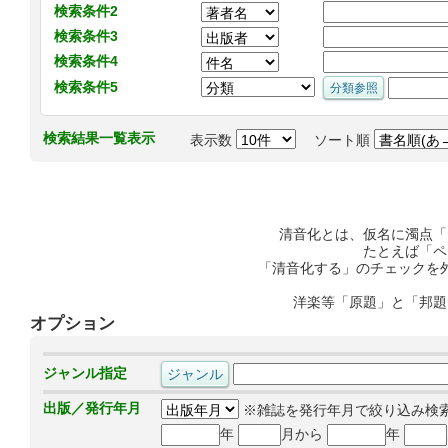
検索条件2
検索条件3
検索条件4
検索条件5
検索結果一覧表示
表示数
ソート順
清音化とは、仮名に濁点「
たとえば「ペ
「清音化する」のチェックを
洋楽等「原題」と「邦題
オプション
ジャンル指定
出版／発行年月
※雑誌を発行年月で絞り込み検
年
月から
年