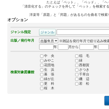
たとえば「ペット」、「ベッド」、「ヘ
「清音化する」のチェックを外して「ペット」を検索す
洋楽等「原題」と「邦題」があるものを曲名で検索
オプション
ジャンル指定
出版／発行年月
※雑誌を発行年月で絞り込み検
年
月から
年
中 央
稲 毛
みやこ
緑
花団地
西都賀
生 浜
さつき
検索対象図書館
幕 張
千草台
緑が丘
磯 辺
更 科
若 松
桜 木