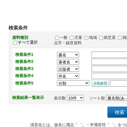
検索条件
資料種別
一般
児童
地域
紙芝居
雑
すべて選択
点字・録音資料
検索条件1
検索条件2
検索条件3
検索条件4
検索条件5
検索結果一覧表示
表示数
ソート順
清音化とは、仮名に濁点「゛」・半濁音符「゜」をつ