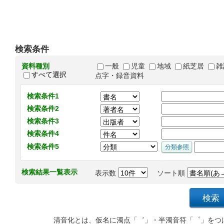
検索条件
資料種別
一般
児童
地域
紙芝居
雑
すべて選択
点字・録音資料
検索条件1
検索条件2
検索条件3
検索条件4
検索条件5
検索結果一覧表示
表示数
ソート順
清音化とは、仮名に濁点「゛」・半濁音符「゜」をつ