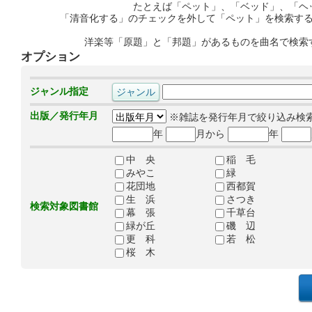
たとえば「ペット」、「ベッド」、「ヘ
「清音化する」のチェックを外して「ペット」を検索す
洋楽等「原題」と「邦題」があるものを曲名で検索
オプション
ジャンル指定
出版／発行年月
※雑誌を発行年月で絞り込み検
年
月から
年
中 央
稲 毛
みやこ
緑
花団地
西都賀
生 浜
さつき
検索対象図書館
幕 張
千草台
緑が丘
磯 辺
更 科
若 松
桜 木