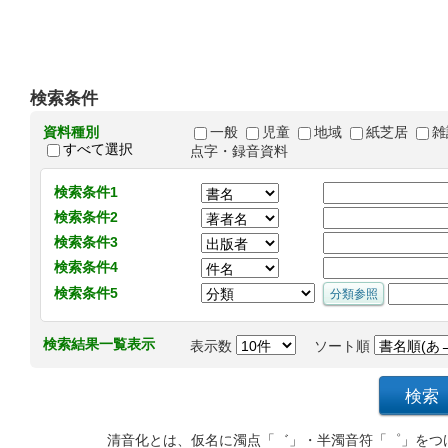
検索条件
資料種別
一般
児童
地域
紙芝居
雑
すべて選択
点字・録音資料
検索条件1
検索条件2
検索条件3
検索条件4
検索条件5
検索結果一覧表示
表示数
ソート順
清音化とは、仮名に濁点「゛」・半濁音符「゜」をつ