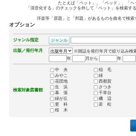
たとえば「ペット」、「ベッド」、「ヘ
「清音化する」のチェックを外して「ペット」を検索す
洋楽等「原題」と「邦題」があるものを曲名で検索
オプション
ジャンル指定
出版／発行年月
※雑誌を発行年月で絞り込み検
年
月から
年
中 央
稲 毛
みやこ
緑
花団地
西都賀
生 浜
さつき
検索対象図書館
幕 張
千草台
緑が丘
磯 辺
更 科
若 松
桜 木