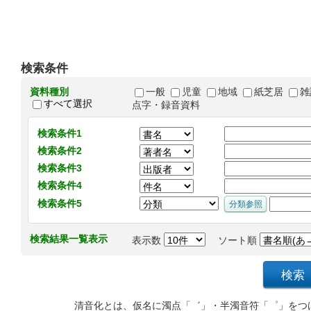
検索条件
資料種別
一般
児童
地域
紙芝居
雑
すべて選択
点字・録音資料
検索条件1
検索条件2
検索条件3
検索条件4
検索条件5
検索結果一覧表示
表示数
ソート順
清音化とは、仮名に濁点「゛」・半濁音符「゜」をつ