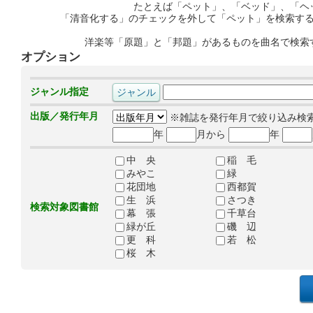
たとえば「ペット」、「ベッド」、「ヘ
「清音化する」のチェックを外して「ペット」を検索す
洋楽等「原題」と「邦題」があるものを曲名で検索
オプション
ジャンル指定
出版／発行年月
※雑誌を発行年月で絞り込み検
年
月から
年
中 央
稲 毛
みやこ
緑
花団地
西都賀
生 浜
さつき
検索対象図書館
幕 張
千草台
緑が丘
磯 辺
更 科
若 松
桜 木