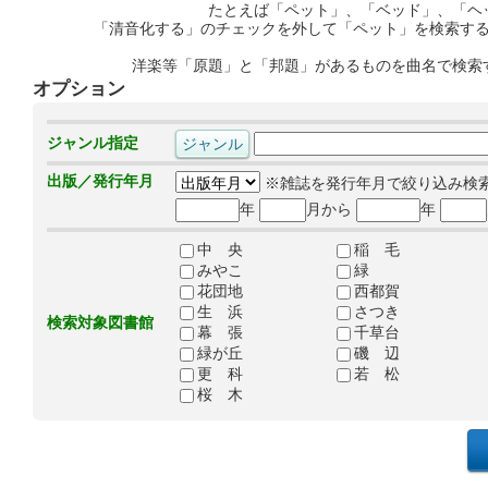
たとえば「ペット」、「ベッド」、「ヘ
「清音化する」のチェックを外して「ペット」を検索す
洋楽等「原題」と「邦題」があるものを曲名で検索
オプション
ジャンル指定
出版／発行年月
※雑誌を発行年月で絞り込み検
年
月から
年
中 央
稲 毛
みやこ
緑
花団地
西都賀
生 浜
さつき
検索対象図書館
幕 張
千草台
緑が丘
磯 辺
更 科
若 松
桜 木