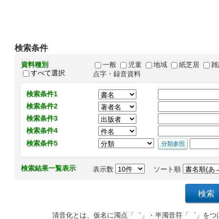
検索条件
資料種別
一般
児童
地域
紙芝居
雑
すべて選択
点字・録音資料
検索条件1
検索条件2
検索条件3
検索条件4
検索条件5
検索結果一覧表示
表示数
ソート順
清音化とは、仮名に濁点「゛」・半濁音符「゜」をつ