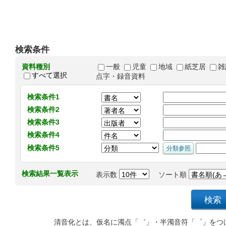
検索条件
資料種別
一般
児童
地域
紙芝居
雑
すべて選択
点字・録音資料
検索条件1
検索条件2
検索条件3
検索条件4
検索条件5
検索結果一覧表示
表示数
ソート順
清音化とは、仮名に濁点「゛」・半濁音符「゜」をつ