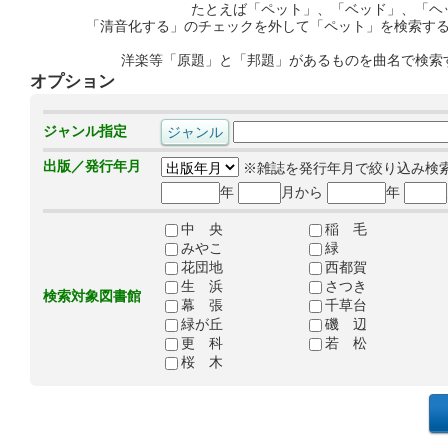
たとえば「ペット」、「ベッド」、「ヘ
「清音化する」のチェックを外して「ペット」を検索す
洋楽等「原題」と「邦題」があるものを曲名で検索
オプション
ジャンル指定
出版／発行年月
※雑誌を発行年月で絞り込み検
年
月から
年
中 央
稲 毛
みやこ
緑
花団地
西都賀
生 浜
さつき
検索対象図書館
幕 張
千草台
緑が丘
磯 辺
更 科
若 松
桜 木