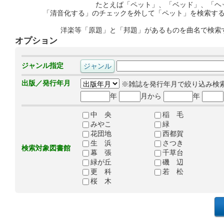
たとえば「ペット」、「ベッド」、「ヘ
「清音化する」のチェックを外して「ペット」を検索す
洋楽等「原題」と「邦題」があるものを曲名で検索
オプション
ジャンル指定
出版／発行年月
※雑誌を発行年月で絞り込み検
年
月から
年
中 央
稲 毛
みやこ
緑
花団地
西都賀
生 浜
さつき
検索対象図書館
幕 張
千草台
緑が丘
磯 辺
更 科
若 松
桜 木