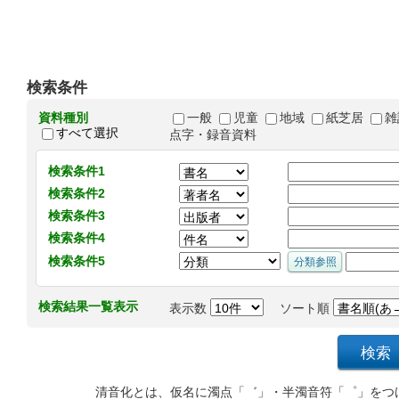
検索条件
資料種別
一般
児童
地域
紙芝居
雑
すべて選択
点字・録音資料
検索条件1
検索条件2
検索条件3
検索条件4
検索条件5
検索結果一覧表示
表示数
ソート順
清音化とは、仮名に濁点「゛」・半濁音符「゜」をつ