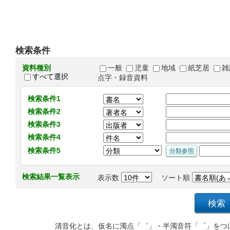
検索条件
資料種別
一般
児童
地域
紙芝居
雑
すべて選択
点字・録音資料
検索条件1
検索条件2
検索条件3
検索条件4
検索条件5
検索結果一覧表示
表示数
ソート順
清音化とは、仮名に濁点「゛」・半濁音符「゜」をつ