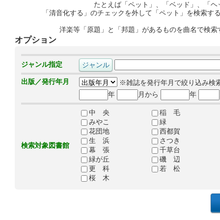
たとえば「ペット」、「ベッド」、「ヘ
「清音化する」のチェックを外して「ペット」を検索す
洋楽等「原題」と「邦題」があるものを曲名で検索
オプション
ジャンル指定
出版／発行年月
※雑誌を発行年月で絞り込み検
年
月から
年
中 央
稲 毛
みやこ
緑
花団地
西都賀
生 浜
さつき
検索対象図書館
幕 張
千草台
緑が丘
磯 辺
更 科
若 松
桜 木