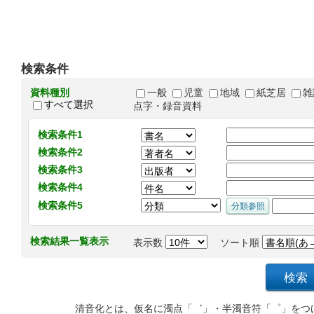
検索条件
資料種別
一般
児童
地域
紙芝居
雑
すべて選択
点字・録音資料
検索条件1
検索条件2
検索条件3
検索条件4
検索条件5
検索結果一覧表示
表示数
ソート順
清音化とは、仮名に濁点「゛」・半濁音符「゜」をつ