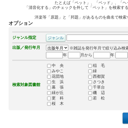
たとえば「ペット」、「ベッド」、「ヘ
「清音化する」のチェックを外して「ペット」を検索す
洋楽等「原題」と「邦題」があるものを曲名で検索
オプション
ジャンル指定
出版／発行年月
※雑誌を発行年月で絞り込み検
年
月から
年
中 央
稲 毛
みやこ
緑
花団地
西都賀
生 浜
さつき
検索対象図書館
幕 張
千草台
緑が丘
磯 辺
更 科
若 松
桜 木