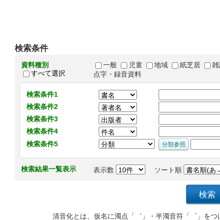
検索条件
資料種別
一般
児童
地域
紙芝居
雑
すべて選択
点字・録音資料
検索条件1
検索条件2
検索条件3
検索条件4
検索条件5
検索結果一覧表示
表示数
ソート順
清音化とは、仮名に濁点「゛」・半濁音符「゜」をつ