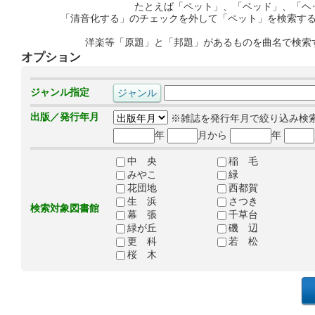
たとえば「ペット」、「ベッド」、「ヘ
「清音化する」のチェックを外して「ペット」を検索す
洋楽等「原題」と「邦題」があるものを曲名で検索
オプション
ジャンル指定
出版／発行年月
※雑誌を発行年月で絞り込み検
年
月から
年
中 央
稲 毛
みやこ
緑
花団地
西都賀
生 浜
さつき
検索対象図書館
幕 張
千草台
緑が丘
磯 辺
更 科
若 松
桜 木