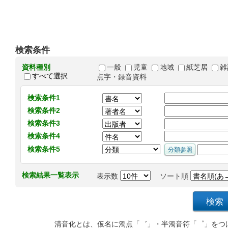
検索条件
資料種別
一般
児童
地域
紙芝居
雑
すべて選択
点字・録音資料
検索条件1
検索条件2
検索条件3
検索条件4
検索条件5
検索結果一覧表示
表示数
ソート順
清音化とは、仮名に濁点「゛」・半濁音符「゜」をつ