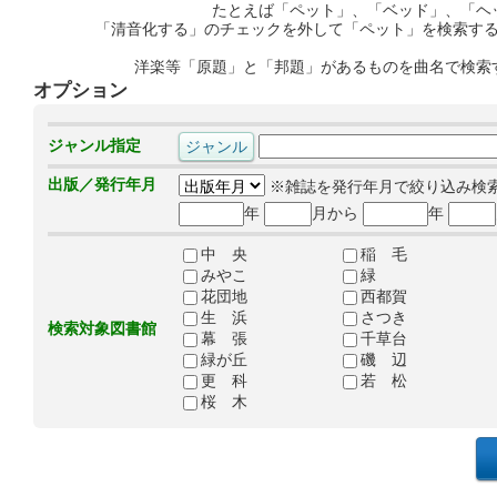
たとえば「ペット」、「ベッド」、「ヘ
「清音化する」のチェックを外して「ペット」を検索す
洋楽等「原題」と「邦題」があるものを曲名で検索
オプション
ジャンル指定
出版／発行年月
※雑誌を発行年月で絞り込み検
年
月から
年
中 央
稲 毛
みやこ
緑
花団地
西都賀
生 浜
さつき
検索対象図書館
幕 張
千草台
緑が丘
磯 辺
更 科
若 松
桜 木