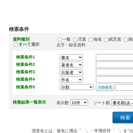
検索条件
資料種別
一般
児童
地域
紙芝居
雑
すべて選択
点字・録音資料
検索条件1
検索条件2
検索条件3
検索条件4
検索条件5
検索結果一覧表示
表示数
ソート順
清音化とは、仮名に濁点「゛」・半濁音符「゜」をつ