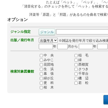
たとえば「ペット」、「ベッド」、「ヘ
「清音化する」のチェックを外して「ペット」を検索す
洋楽等「原題」と「邦題」があるものを曲名で検索
オプション
ジャンル指定
出版／発行年月
※雑誌を発行年月で絞り込み検
年
月から
年
中 央
稲 毛
みやこ
緑
花団地
西都賀
生 浜
さつき
検索対象図書館
幕 張
千草台
緑が丘
磯 辺
更 科
若 松
桜 木