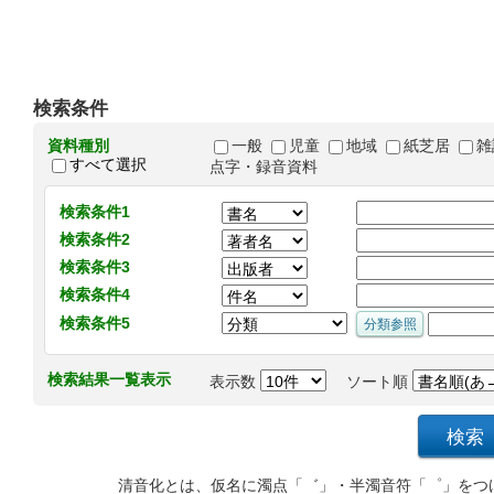
検索条件
資料種別
一般
児童
地域
紙芝居
雑
すべて選択
点字・録音資料
検索条件1
検索条件2
検索条件3
検索条件4
検索条件5
検索結果一覧表示
表示数
ソート順
清音化とは、仮名に濁点「゛」・半濁音符「゜」をつ