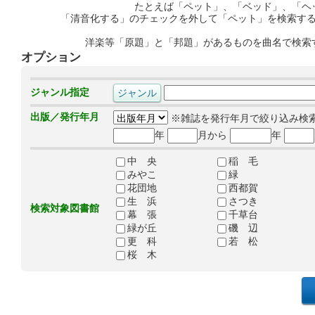
たとえば「ペット」、「ベッド」、「ヘ
「清音化する」のチェックを外して「ペット」を検索す
洋楽等「原題」と「邦題」があるものを曲名で検索
オプション
ジャンル指定
出版／発行年月
※雑誌を発行年月で絞り込み検
年
月から
年
中 央
稲 毛
みやこ
緑
花団地
西都賀
生 浜
さつき
検索対象図書館
幕 張
千草台
緑が丘
磯 辺
更 科
若 松
桜 木