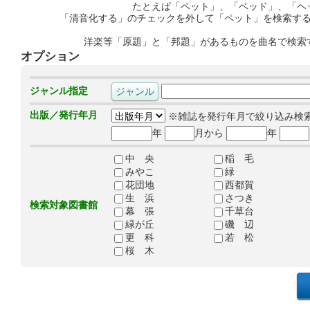
たとえば「ペット」、「ベッド」、「ヘ
「清音化する」のチェックを外して「ペット」を検索す
洋楽等「原題」と「邦題」があるものを曲名で検索
オプション
ジャンル指定
出版／発行年月
※雑誌を発行年月で絞り込み検
年
月から
年
中 央
稲 毛
みやこ
緑
花団地
西都賀
生 浜
さつき
検索対象図書館
幕 張
千草台
緑が丘
磯 辺
更 科
若 松
桜 木