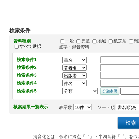
検索条件
資料種別
一般
児童
地域
紙芝居
雑
すべて選択
点字・録音資料
検索条件1
検索条件2
検索条件3
検索条件4
検索条件5
検索結果一覧表示
表示数
ソート順
清音化とは、仮名に濁点「゛」・半濁音符「゜」をつ