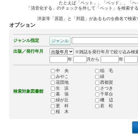
たとえば「ペット」、「ベッド」、「ヘ
「清音化する」のチェックを外して「ペット」を検索す
洋楽等「原題」と「邦題」があるものを曲名で検索
オプション
ジャンル指定
出版／発行年月
※雑誌を発行年月で絞り込み検
年
月から
年
中 央
稲 毛
みやこ
緑
花団地
西都賀
生 浜
さつき
検索対象図書館
幕 張
千草台
緑が丘
磯 辺
更 科
若 松
桜 木