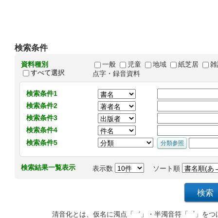
検索条件
資料種別
一般
児童
地域
紙芝居
雑
すべて選択
点字・録音資料
検索条件1
検索条件2
検索条件3
検索条件4
検索条件5
検索結果一覧表示
表示数
ソート順
清音化とは、仮名に濁点「゛」・半濁音符「゜」をつ