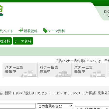
図書館 蔵書検索・予約システム
ロ
ー
約ベスト
新着資料
テーマ資料
着資料
テーマ資料
。 広告(バナー広告等については、千葉市が推奨
誌･新聞
CD･朗読CD･カセット
ビデオ
DVD
外国語･児童外