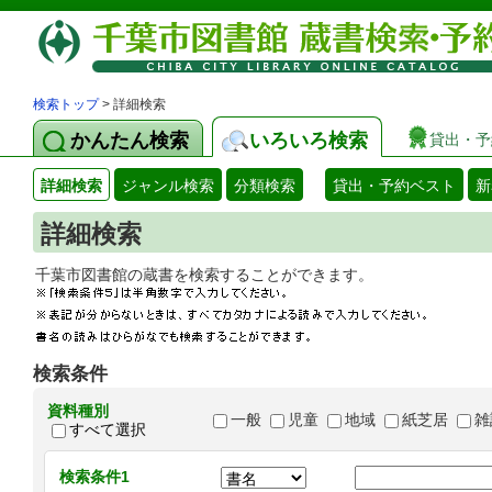
検索トップ
> 詳細検索
かんたん検索
いろいろ検索
貸出・予
詳細検索
ジャンル検索
分類検索
貸出・予約ベスト
新
詳細検索
千葉市図書館の蔵書を検索することができます
検索条件
資料種別
一般
児童
地域
紙芝居
雑
すべて選択
検索条件1