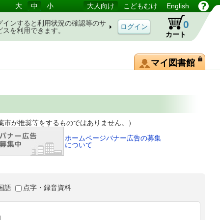
大
中
小
大人向け
こどもむけ
English
0
グインすると利用状況の確認等のサ
ビスを利用できます。
カート
マイ図書館
等をするものではありません。）
ホームページバナー広告の募集
について
国語
点字・録音資料