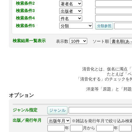
検索条件2
検索条件3
検索条件4
検索条件5
検索結果一覧表示
表示数
ソート順
清音化とは、仮名に濁点「
たとえば「ペ
「清音化する」のチェックを
洋楽等「原題」と「邦題
オプション
ジャンル指定
出版／発行年月
※雑誌を発行年月で絞り込み検
年
月から
年