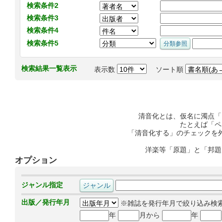
検索条件2
検索条件3
検索条件4
検索条件5
検索結果一覧表示
表示数
ソート順
清音化とは、仮名に濁点「
たとえば「ペ
「清音化する」のチェックを
洋楽等「原題」と「邦題
オプション
ジャンル指定
出版／発行年月
※雑誌を発行年月で絞り込み検
年
月から
年