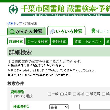
検索トップ
> 詳細検索
かんたん検索
いろいろ検索
貸出・予
詳細検索
ジャンル検索
分類検索
貸出・予約ベスト
新
詳細検索
千葉市図書館の蔵書を検索することができます
検索条件
資料種別
一般
児童
地域
紙芝居
雑
すべて選択
検索条件1