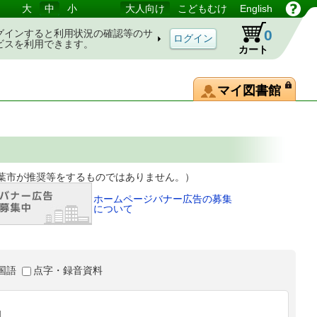
大
中
小
大人向け
こどもむけ
English
0
グインすると利用状況の確認等のサ
ビスを利用できます。
カート
マイ図書館
等をするものではありません。）
ホームページバナー広告の募集
について
国語
点字・録音資料