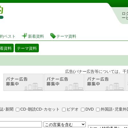
図書館 蔵書検索・予約システム
ロ
ー
約ベスト
新着資料
テーマ資料
着資料
テーマ資料
。 広告(バナー広告等については、千葉市が推奨
誌･新聞
CD･朗読CD･カセット
ビデオ
DVD
外国語･児童外