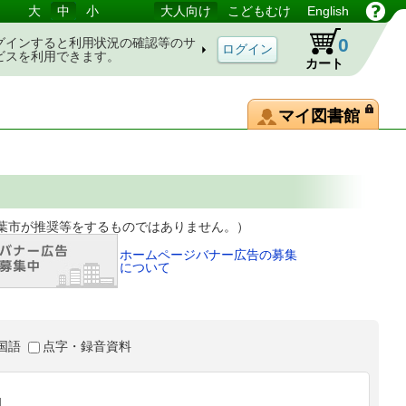
大
中
小
大人向け
こどもむけ
English
0
グインすると利用状況の確認等のサ
ビスを利用できます。
カート
マイ図書館
等をするものではありません。）
ホームページバナー広告の募集
について
国語
点字・録音資料