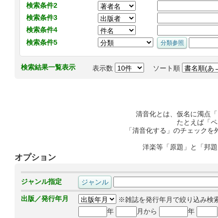
検索条件2
検索条件3
検索条件4
検索条件5
検索結果一覧表示
表示数
ソート順
清音化とは、仮名に濁点「
たとえば「ペ
「清音化する」のチェックを
洋楽等「原題」と「邦題
オプション
ジャンル指定
出版／発行年月
※雑誌を発行年月で絞り込み検
年
月から
年