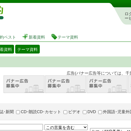
図書館 蔵書検索・予約システム
ロ
ー
約ベスト
新着資料
テーマ資料
着資料
テーマ資料
。 広告(バナー広告等については、千葉市が推奨
誌･新聞
CD･朗読CD･カセット
ビデオ
DVD
外国語･児童外