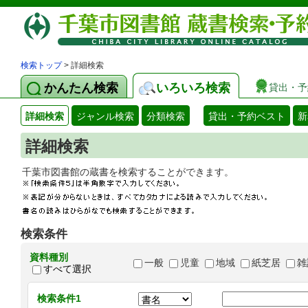
検索トップ
> 詳細検索
かんたん検索
いろいろ検索
貸出・予
詳細検索
ジャンル検索
分類検索
貸出・予約ベスト
新
詳細検索
千葉市図書館の蔵書を検索することができます
検索条件
資料種別
一般
児童
地域
紙芝居
雑
すべて選択
検索条件1