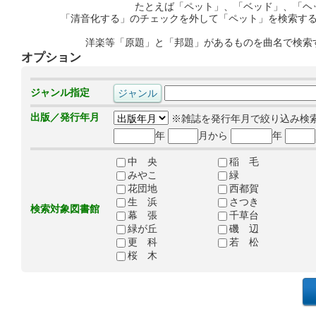
たとえば「ペット」、「ベッド」、「ヘ
「清音化する」のチェックを外して「ペット」を検索す
洋楽等「原題」と「邦題」があるものを曲名で検索
オプション
ジャンル指定
出版／発行年月
※雑誌を発行年月で絞り込み検
年
月から
年
中 央
稲 毛
みやこ
緑
花団地
西都賀
生 浜
さつき
検索対象図書館
幕 張
千草台
緑が丘
磯 辺
更 科
若 松
桜 木