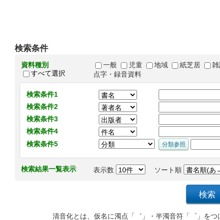
検索条件
資料種別
一般
児童
地域
紙芝居
雑
すべて選択
点字・録音資料
検索条件1
検索条件2
検索条件3
検索条件4
検索条件5
検索結果一覧表示
表示数
ソート順
清音化とは、仮名に濁点「゛」・半濁音符「゜」をつ