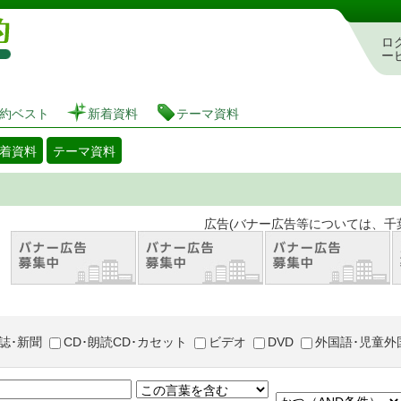
図書館 蔵書検索・予約システム
ロ
ー
約ベスト
新着資料
テーマ資料
着資料
テーマ資料
。 広告(バナー広告等については、千葉市が推奨
誌･新聞
CD･朗読CD･カセット
ビデオ
DVD
外国語･児童外