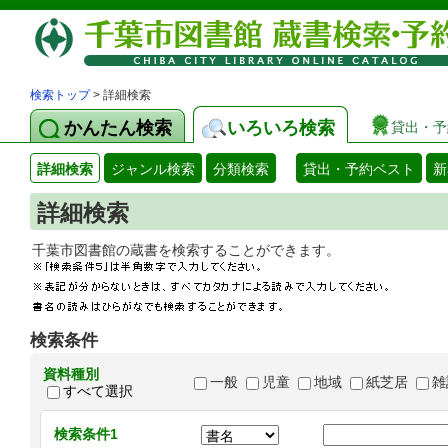
検索トップ
> 詳細検索
かんたん検索
いろいろ検索
貸出・予
詳細検索
ジャンル検索
分類検索
貸出・予約ベスト
新
詳細検索
千葉市図書館の蔵書を検索することができます
検索条件
資料種別
一般
児童
地域
紙芝居
雑
すべて選択
検索条件1