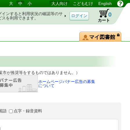
大
中
小
大人向け
こどもむけ
English
0
グインすると利用状況の確認等のサ
ビスを利用できます。
カート
マイ図書館
等をするものではありません。）
ホームページバナー広告の募集
について
国語
点字・録音資料