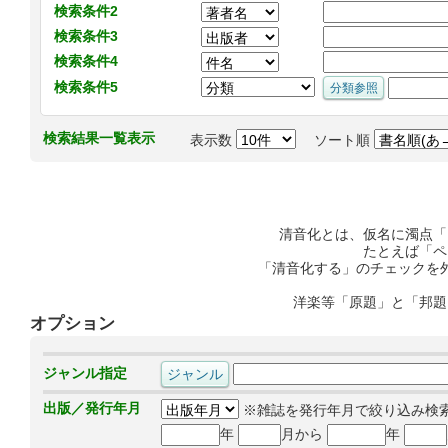
検索条件2
検索条件3
検索条件4
検索条件5
検索結果一覧表示
表示数
ソート順
清音化とは、仮名に濁点「
たとえば「ペ
「清音化する」のチェックを
洋楽等「原題」と「邦題
オプション
ジャンル指定
出版／発行年月
※雑誌を発行年月で絞り込み検
年
月から
年