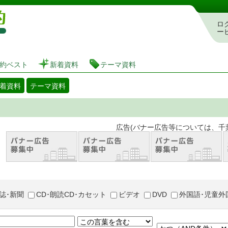
図書館 蔵書検索・予約システム
ロ
ー
約ベスト
新着資料
テーマ資料
着資料
テーマ資料
。 広告(バナー広告等については、千葉市が推奨
誌･新聞
CD･朗読CD･カセット
ビデオ
DVD
外国語･児童外