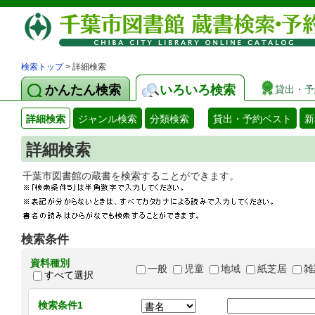
検索トップ
> 詳細検索
かんたん検索
いろいろ検索
貸出・予
詳細検索
ジャンル検索
分類検索
貸出・予約ベスト
新
詳細検索
千葉市図書館の蔵書を検索することができます
検索条件
資料種別
一般
児童
地域
紙芝居
雑
すべて選択
検索条件1