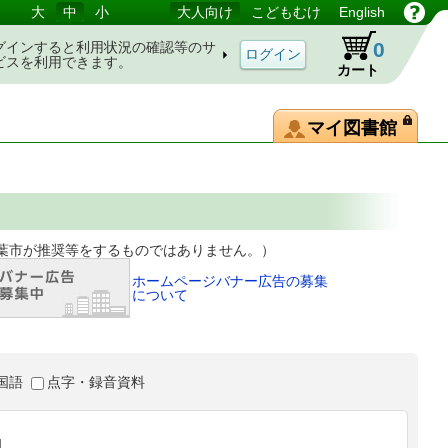
大
中
小
大人向け
こどもむけ
English
0
グインすると利用状況の確認等のサ
ビスを利用できます。
カート
マイ図書館
等をするものではありません。）
ホームページバナー広告の募集
について
国語
点字・録音資料