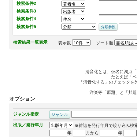
検索条件2
検索条件3
検索条件4
検索条件5
検索結果一覧表示
表示数
ソート順
清音化とは、仮名に濁点「
たとえば「ペ
「清音化する」のチェックを
洋楽等「原題」と「邦題
オプション
ジャンル指定
出版／発行年月
※雑誌を発行年月で絞り込み検
年
月から
年