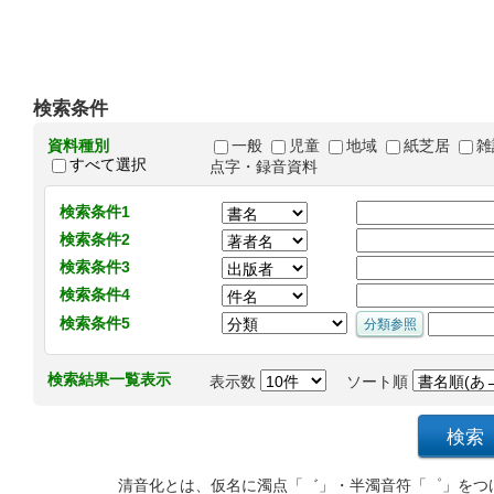
検索条件
資料種別
一般
児童
地域
紙芝居
雑
すべて選択
点字・録音資料
検索条件1
検索条件2
検索条件3
検索条件4
検索条件5
検索結果一覧表示
表示数
ソート順
清音化とは、仮名に濁点「゛」・半濁音符「゜」をつ