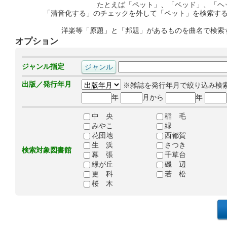
たとえば「ペット」、「ベッド」、「ヘ
「清音化する」のチェックを外して「ペット」を検索す
洋楽等「原題」と「邦題」があるものを曲名で検索
オプション
ジャンル指定
出版／発行年月
※雑誌を発行年月で絞り込み検
年
月から
年
中 央
稲 毛
みやこ
緑
花団地
西都賀
生 浜
さつき
検索対象図書館
幕 張
千草台
緑が丘
磯 辺
更 科
若 松
桜 木