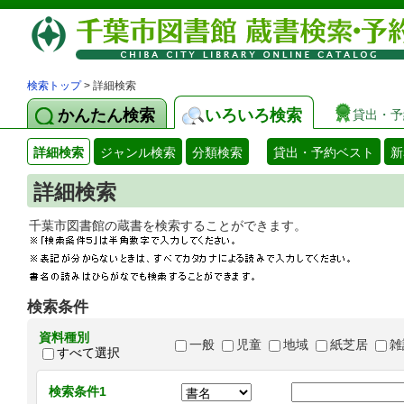
検索トップ
> 詳細検索
かんたん検索
いろいろ検索
貸出・予
詳細検索
ジャンル検索
分類検索
貸出・予約ベスト
新
詳細検索
千葉市図書館の蔵書を検索することができます
検索条件
資料種別
一般
児童
地域
紙芝居
雑
すべて選択
検索条件1