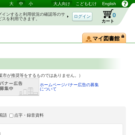
大
中
小
大人向け
こどもむけ
English
0
グインすると利用状況の確認等のサ
ビスを利用できます。
カート
マイ図書館
等をするものではありません。）
ホームページバナー広告の募集
について
国語
点字・録音資料