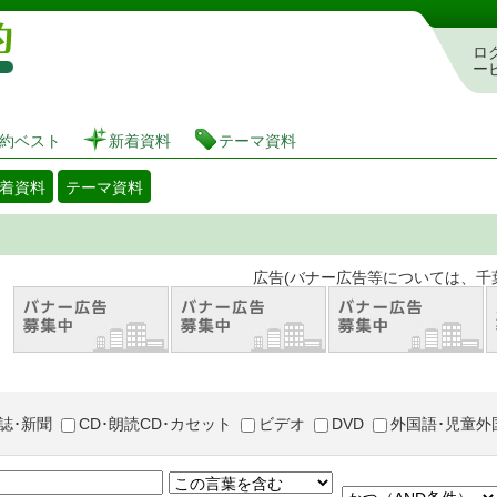
図書館 蔵書検索・予約システム
ロ
ー
約ベスト
新着資料
テーマ資料
着資料
テーマ資料
。 広告(バナー広告等については、千葉市が推奨
誌･新聞
CD･朗読CD･カセット
ビデオ
DVD
外国語･児童外