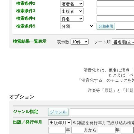
検索条件2
検索条件3
検索条件4
検索条件5
検索結果一覧表示
表示数
ソート順
清音化とは、仮名に濁点「
たとえば「ペ
「清音化する」のチェックを
洋楽等「原題」と「邦題
オプション
ジャンル指定
出版／発行年月
※雑誌を発行年月で絞り込み検
年
月から
年