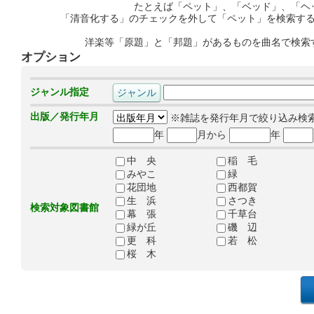
たとえば「ペット」、「ベッド」、「ヘ
「清音化する」のチェックを外して「ペット」を検索す
洋楽等「原題」と「邦題」があるものを曲名で検索
オプション
ジャンル指定
出版／発行年月
※雑誌を発行年月で絞り込み検
年
月から
年
中 央
稲 毛
みやこ
緑
花団地
西都賀
生 浜
さつき
検索対象図書館
幕 張
千草台
緑が丘
磯 辺
更 科
若 松
桜 木