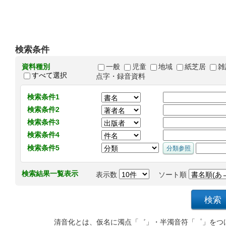
検索条件
資料種別
一般
児童
地域
紙芝居
雑
すべて選択
点字・録音資料
検索条件1
検索条件2
検索条件3
検索条件4
検索条件5
検索結果一覧表示
表示数
ソート順
清音化とは、仮名に濁点「゛」・半濁音符「゜」をつ