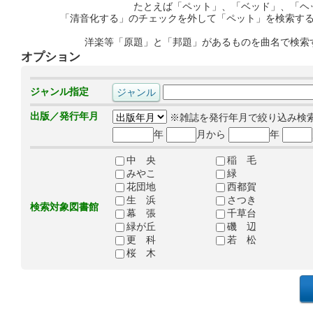
たとえば「ペット」、「ベッド」、「ヘ
「清音化する」のチェックを外して「ペット」を検索す
洋楽等「原題」と「邦題」があるものを曲名で検索
オプション
ジャンル指定
出版／発行年月
※雑誌を発行年月で絞り込み検
年
月から
年
中 央
稲 毛
みやこ
緑
花団地
西都賀
生 浜
さつき
検索対象図書館
幕 張
千草台
緑が丘
磯 辺
更 科
若 松
桜 木