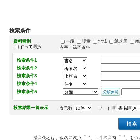
検索条件
資料種別
一般
児童
地域
紙芝居
雑
すべて選択
点字・録音資料
検索条件1
検索条件2
検索条件3
検索条件4
検索条件5
検索結果一覧表示
表示数
ソート順
清音化とは、仮名に濁点「゛」・半濁音符「゜」をつ