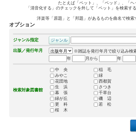
たとえば「ペット」、「ベッド」、「ヘ
「清音化する」のチェックを外して「ペット」を検索す
洋楽等「原題」と「邦題」があるものを曲名で検索
オプション
ジャンル指定
出版／発行年月
※雑誌を発行年月で絞り込み検
年
月から
年
中 央
稲 毛
みやこ
緑
花団地
西都賀
生 浜
さつき
検索対象図書館
幕 張
千草台
緑が丘
磯 辺
更 科
若 松
桜 木