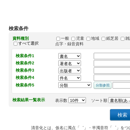
検索条件
資料種別
一般
児童
地域
紙芝居
雑
すべて選択
点字・録音資料
検索条件1
検索条件2
検索条件3
検索条件4
検索条件5
検索結果一覧表示
表示数
ソート順
清音化とは、仮名に濁点「゛」・半濁音符「゜」をつ