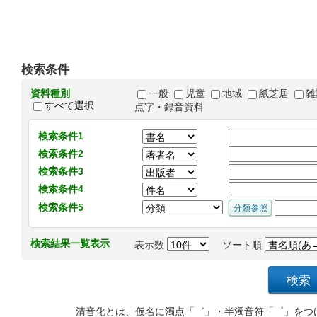
検索条件
資料種別
一般
児童
地域
紙芝居
雑
すべて選択
点字・録音資料
検索条件1
検索条件2
検索条件3
検索条件4
検索条件5
検索結果一覧表示
表示数
ソート順
清音化とは、仮名に濁点「゛」・半濁音符「゜」をつ