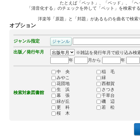
たとえば「ペット」、「ベッド」、「ヘ
「清音化する」のチェックを外して「ペット」を検索す
洋楽等「原題」と「邦題」があるものを曲名で検索
オプション
ジャンル指定
出版／発行年月
※雑誌を発行年月で絞り込み検
年
月から
年
中 央
稲 毛
みやこ
緑
花団地
西都賀
生 浜
さつき
検索対象図書館
幕 張
千草台
緑が丘
磯 辺
更 科
若 松
桜 木