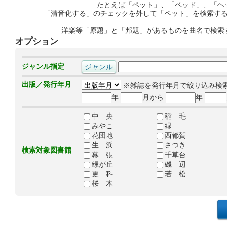
たとえば「ペット」、「ベッド」、「ヘ
「清音化する」のチェックを外して「ペット」を検索す
洋楽等「原題」と「邦題」があるものを曲名で検索
オプション
ジャンル指定
出版／発行年月
※雑誌を発行年月で絞り込み検
年
月から
年
中 央
稲 毛
みやこ
緑
花団地
西都賀
生 浜
さつき
検索対象図書館
幕 張
千草台
緑が丘
磯 辺
更 科
若 松
桜 木