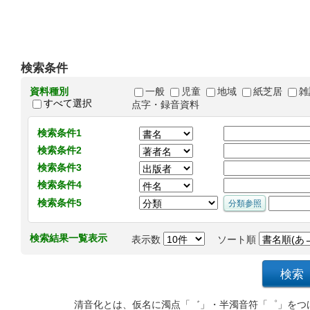
検索条件
資料種別
一般
児童
地域
紙芝居
雑
すべて選択
点字・録音資料
検索条件1
検索条件2
検索条件3
検索条件4
検索条件5
検索結果一覧表示
表示数
ソート順
清音化とは、仮名に濁点「゛」・半濁音符「゜」をつ