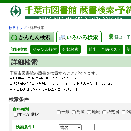
検索トップ
> 詳細検索
かんたん検索
いろいろ検索
貸出・予
詳細検索
ジャンル検索
分類検索
貸出・予約ベスト
新
詳細検索
千葉市図書館の蔵書を検索することができます
検索条件
資料種別
一般
児童
地域
紙芝居
雑
すべて選択
検索条件1