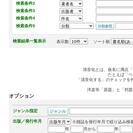
検索条件2
検索条件3
検索条件4
検索条件5
検索結果一覧表示
表示数
ソート順
清音化とは、仮名に濁点「
たとえば「ペ
「清音化する」のチェックを
洋楽等「原題」と「邦題
オプション
ジャンル指定
出版／発行年月
※雑誌を発行年月で絞り込み検
年
月から
年