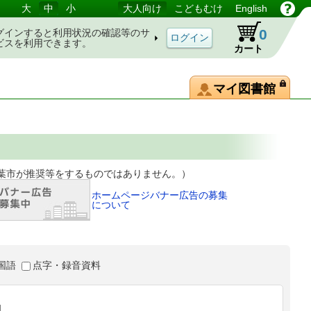
大
中
小
大人向け
こどもむけ
English
0
グインすると利用状況の確認等のサ
ビスを利用できます。
カート
マイ図書館
等をするものではありません。）
ホームページバナー広告の募集
について
国語
点字・録音資料