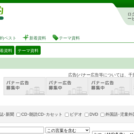
図書館 蔵書検索・予約システム
ロ
ー
約ベスト
新着資料
テーマ資料
着資料
テーマ資料
。 広告(バナー広告等については、千葉市が推奨
誌･新聞
CD･朗読CD･カセット
ビデオ
DVD
外国語･児童外