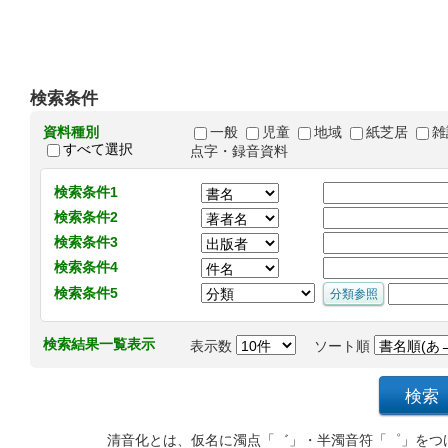
検索条件
資料種別
一般
児童
地域
紙芝居
雑
すべて選択
点字・録音資料
検索条件1
検索条件2
検索条件3
検索条件4
検索条件5
検索結果一覧表示
表示数
ソート順
清音化とは、仮名に濁点「゛」・半濁音符「゜」をつ