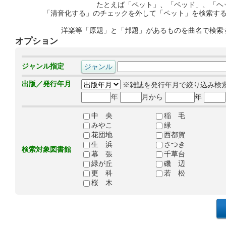
たとえば「ペット」、「ベッド」、「ヘ
「清音化する」のチェックを外して「ペット」を検索す
洋楽等「原題」と「邦題」があるものを曲名で検索
オプション
ジャンル指定
出版／発行年月
※雑誌を発行年月で絞り込み検
年
月から
年
中 央
稲 毛
みやこ
緑
花団地
西都賀
生 浜
さつき
検索対象図書館
幕 張
千草台
緑が丘
磯 辺
更 科
若 松
桜 木