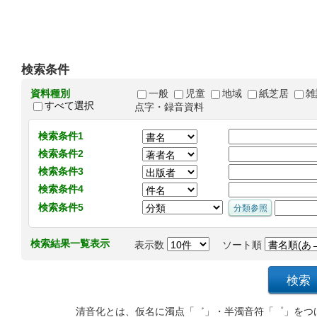
検索条件
資料種別
一般
児童
地域
紙芝居
雑
すべて選択
点字・録音資料
検索条件1
検索条件2
検索条件3
検索条件4
検索条件5
検索結果一覧表示
表示数
ソート順
清音化とは、仮名に濁点「゛」・半濁音符「゜」をつ