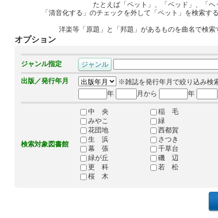
たとえば「ペット」、「ベッド」、「ヘ
「清音化する」のチェックを外して「ペット」を検索す
洋楽等「原題」と「邦題」があるものを曲名で検索
オプション
ジャンル指定
出版／発行年月
※雑誌を発行年月で絞り込み検
年
月から
年
中 央
稲 毛
みやこ
緑
花団地
西都賀
生 浜
さつき
検索対象図書館
幕 張
千草台
緑が丘
磯 辺
更 科
若 松
桜 木