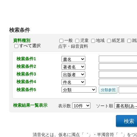
検索条件
資料種別
一般
児童
地域
紙芝居
雑
すべて選択
点字・録音資料
検索条件1
検索条件2
検索条件3
検索条件4
検索条件5
検索結果一覧表示
表示数
ソート順
清音化とは、仮名に濁点「゛」・半濁音符「゜」をつ