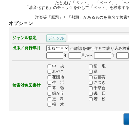
たとえば「ペット」、「ベッド」、「ヘ
「清音化する」のチェックを外して「ペット」を検索す
洋楽等「原題」と「邦題」があるものを曲名で検索
オプション
ジャンル指定
出版／発行年月
※雑誌を発行年月で絞り込み検
年
月から
年
中 央
稲 毛
みやこ
緑
花団地
西都賀
生 浜
さつき
検索対象図書館
幕 張
千草台
緑が丘
磯 辺
更 科
若 松
桜 木