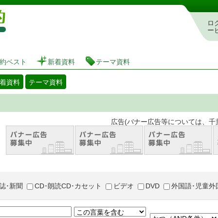
図書館 蔵書検索・予約システム
ロ
ー
約ベスト
新着資料
テーマ資料
着資料
テーマ資料
。 広告(バナー広告等については、千葉市が推奨
誌･新聞
CD･朗読CD･カセット
ビデオ
DVD
外国語･児童外