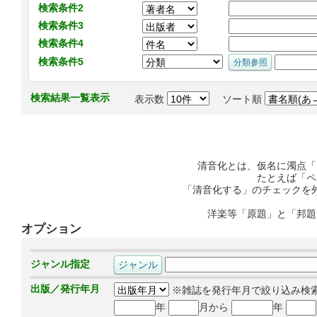
検索条件2
検索条件3
検索条件4
検索条件5
検索結果一覧表示
表示数
ソート順
清音化とは、仮名に濁点「
たとえば「ペ
「清音化する」のチェックを
洋楽等「原題」と「邦題
オプション
ジャンル指定
出版／発行年月
※雑誌を発行年月で絞り込み検
年
月から
年