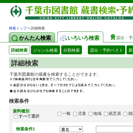
検索トップ
> 詳細検索
かんたん検索
いろいろ検索
貸出・予
詳細検索
ジャンル検索
分類検索
貸出・予約ベスト
新
詳細検索
千葉市図書館の蔵書を検索することができます
検索条件
資料種別
一般
児童
地域
紙芝居
雑
すべて選択
検索条件1