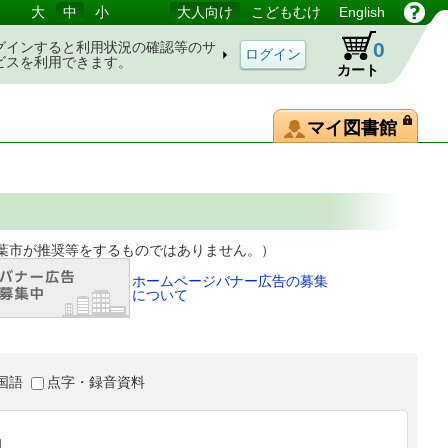
大
中
小
大人向け
こどもむけ
English
0
グインすると利用状況の確認等のサ
ビスを利用できます。
カート
マイ図書館
等をするものではありません。）
ホームページバナー広告の募集
について
国語
点字・録音資料