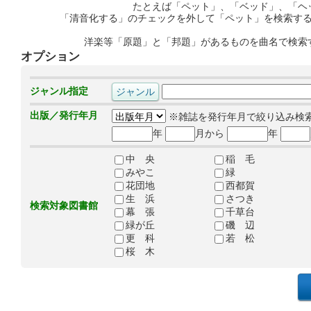
たとえば「ペット」、「ベッド」、「ヘ
「清音化する」のチェックを外して「ペット」を検索す
洋楽等「原題」と「邦題」があるものを曲名で検索
オプション
ジャンル指定
出版／発行年月
※雑誌を発行年月で絞り込み検
年
月から
年
中 央
稲 毛
みやこ
緑
花団地
西都賀
生 浜
さつき
検索対象図書館
幕 張
千草台
緑が丘
磯 辺
更 科
若 松
桜 木