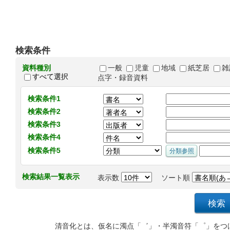
検索条件
資料種別
一般
児童
地域
紙芝居
雑
すべて選択
点字・録音資料
検索条件1
検索条件2
検索条件3
検索条件4
検索条件5
検索結果一覧表示
表示数
ソート順
清音化とは、仮名に濁点「゛」・半濁音符「゜」をつ