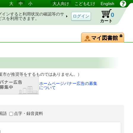
大
中
小
大人向け
こどもむけ
English
0
グインすると利用状況の確認等のサ
ビスを利用できます。
カート
マイ図書館
等をするものではありません。）
ホームページバナー広告の募集
について
国語
点字・録音資料