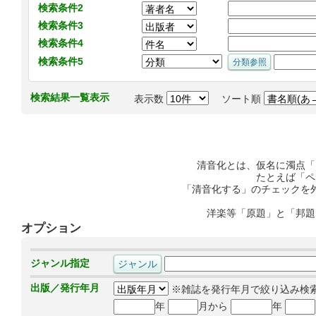
検索条件2
検索条件3
検索条件4
検索条件5
検索結果一覧表示
表示数
ソート順
清音化とは、仮名に濁点「
たとえば「ペ
「清音化する」のチェックを
洋楽等「原題」と「邦題
オプション
ジャンル指定
出版／発行年月
※雑誌を発行年月で絞り込み検
年
月から
年