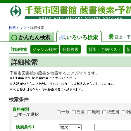
検索トップ
> 詳細検索
かんたん検索
いろいろ検索
貸出・予
詳細検索
ジャンル検索
分類検索
貸出・予約ベスト
新
詳細検索
千葉市図書館の蔵書を検索することができます
検索条件
資料種別
一般
児童
地域
紙芝居
雑
すべて選択
検索条件1