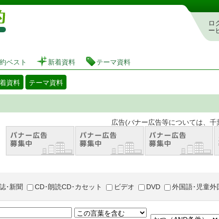
図書館 蔵書検索・予約システム
ロ
ー
約ベスト
新着資料
テーマ資料
着資料
テーマ資料
。 広告(バナー広告等については、千葉市が推奨
誌･新聞
CD･朗読CD･カセット
ビデオ
DVD
外国語･児童外