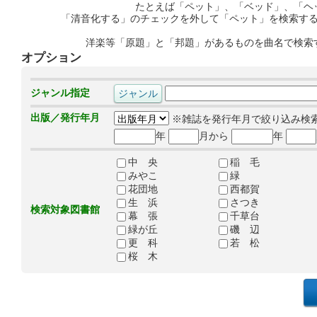
たとえば「ペット」、「ベッド」、「ヘ
「清音化する」のチェックを外して「ペット」を検索す
洋楽等「原題」と「邦題」があるものを曲名で検索
オプション
ジャンル指定
出版／発行年月
※雑誌を発行年月で絞り込み検
年
月から
年
中 央
稲 毛
みやこ
緑
花団地
西都賀
生 浜
さつき
検索対象図書館
幕 張
千草台
緑が丘
磯 辺
更 科
若 松
桜 木