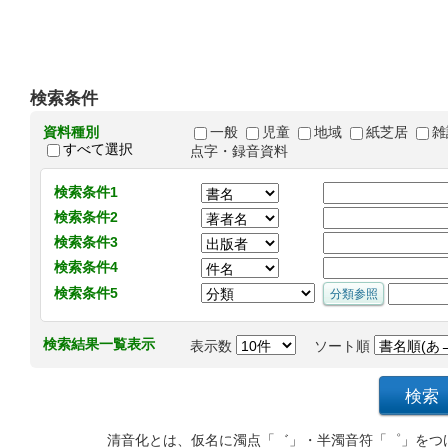
検索条件
資料種別
一般
児童
地域
紙芝居
雑
すべて選択
点字・録音資料
検索条件1
検索条件2
検索条件3
検索条件4
検索条件5
検索結果一覧表示
表示数
ソート順
清音化とは、仮名に濁点「゛」・半濁音符「゜」をつ