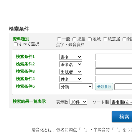
検索条件
資料種別
一般
児童
地域
紙芝居
雑
すべて選択
点字・録音資料
検索条件1
検索条件2
検索条件3
検索条件4
検索条件5
検索結果一覧表示
表示数
ソート順
清音化とは、仮名に濁点「゛」・半濁音符「゜」をつ