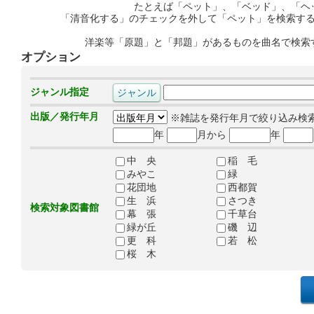
たとえば「ペット」、「ベッド」、「ヘ
「清音化する」のチェックを外して「ペット」を検索す
洋楽等「原題」と「邦題」があるものを曲名で検索
オプション
ジャンル指定
出版／発行年月
※雑誌を発行年月で絞り込み検
年
月から
年
中 央
稲 毛
みやこ
緑
花団地
西都賀
生 浜
さつき
検索対象図書館
幕 張
千草台
緑が丘
磯 辺
更 科
若 松
桜 木