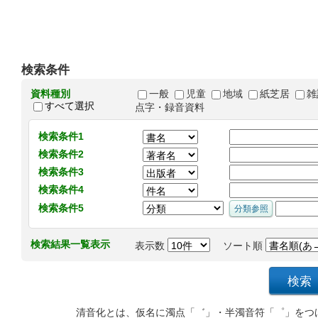
検索条件
資料種別
一般
児童
地域
紙芝居
雑
すべて選択
点字・録音資料
検索条件1
検索条件2
検索条件3
検索条件4
検索条件5
検索結果一覧表示
表示数
ソート順
清音化とは、仮名に濁点「゛」・半濁音符「゜」をつ