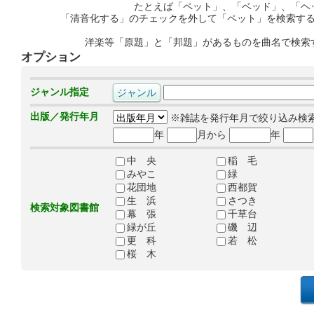
たとえば「ペット」、「ベッド」、「ヘ
「清音化する」のチェックを外して「ペット」を検索す
洋楽等「原題」と「邦題」があるものを曲名で検索
オプション
ジャンル指定
出版／発行年月
※雑誌を発行年月で絞り込み検
年
月から
年
中 央
稲 毛
みやこ
緑
花団地
西都賀
生 浜
さつき
検索対象図書館
幕 張
千草台
緑が丘
磯 辺
更 科
若 松
桜 木