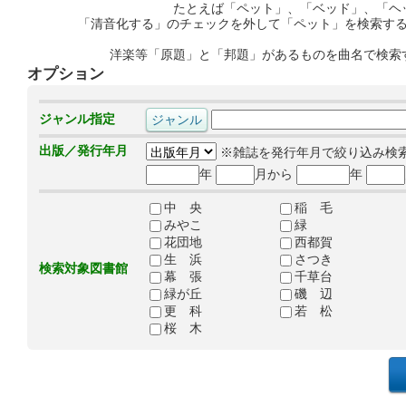
たとえば「ペット」、「ベッド」、「ヘ
「清音化する」のチェックを外して「ペット」を検索す
洋楽等「原題」と「邦題」があるものを曲名で検索
オプション
ジャンル指定
出版／発行年月
※雑誌を発行年月で絞り込み検
年
月から
年
中 央
稲 毛
みやこ
緑
花団地
西都賀
生 浜
さつき
検索対象図書館
幕 張
千草台
緑が丘
磯 辺
更 科
若 松
桜 木