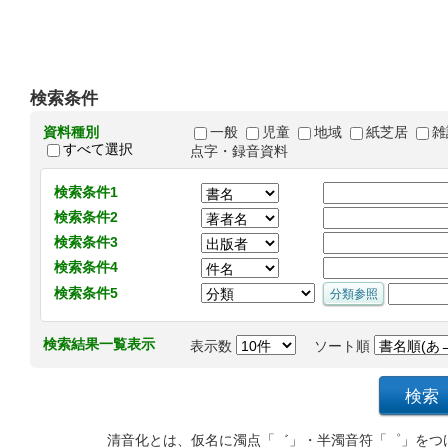
検索条件
資料種別
一般
児童
地域
紙芝居
雑
すべて選択
点字・録音資料
検索条件1
検索条件2
検索条件3
検索条件4
検索条件5
検索結果一覧表示
表示数
ソート順
清音化とは、仮名に濁点「゛」・半濁音符「゜」をつ