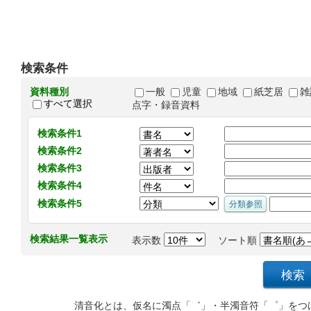
検索条件
資料種別
一般
児童
地域
紙芝居
雑
すべて選択
点字・録音資料
検索条件1
検索条件2
検索条件3
検索条件4
検索条件5
検索結果一覧表示
表示数
ソート順
清音化とは、仮名に濁点「゛」・半濁音符「゜」をつ