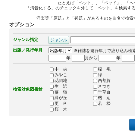
たとえば「ペット」、「ベッド」、「ヘ
「清音化する」のチェックを外して「ペット」を検索す
洋楽等「原題」と「邦題」があるものを曲名で検索
オプション
ジャンル指定
出版／発行年月
※雑誌を発行年月で絞り込み検
年
月から
年
中 央
稲 毛
みやこ
緑
花団地
西都賀
生 浜
さつき
検索対象図書館
幕 張
千草台
緑が丘
磯 辺
更 科
若 松
桜 木