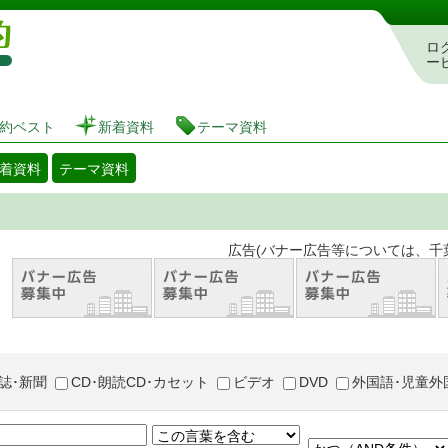
図書館 蔵書検索・予約システム
ロ
ー
約ベスト
新着資料
テーマ資料
着資料
テーマ資料
。 広告(バナー広告等については、千葉市が推奨
誌･新聞
CD･朗読CD･カセット
ビデオ
DVD
外国語･児童外