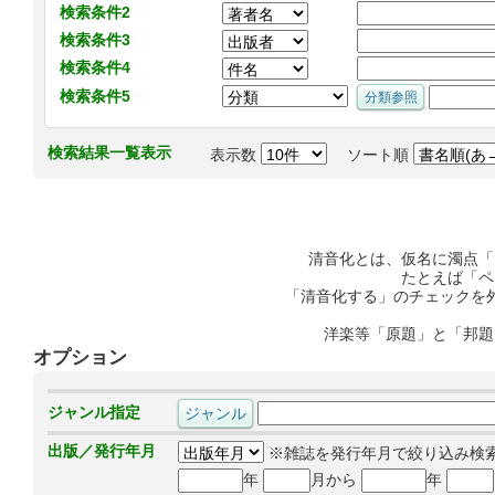
検索条件2
検索条件3
検索条件4
検索条件5
検索結果一覧表示
表示数
ソート順
清音化とは、仮名に濁点「
たとえば「ペ
「清音化する」のチェックを
洋楽等「原題」と「邦題
オプション
ジャンル指定
出版／発行年月
※雑誌を発行年月で絞り込み検
年
月から
年