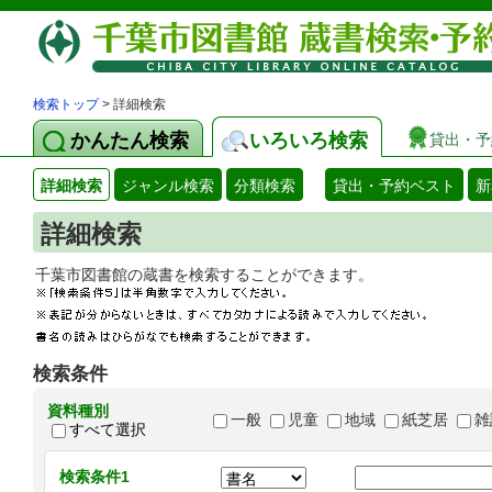
検索トップ
> 詳細検索
かんたん検索
いろいろ検索
貸出・予
詳細検索
ジャンル検索
分類検索
貸出・予約ベスト
新
詳細検索
千葉市図書館の蔵書を検索することができます
検索条件
資料種別
一般
児童
地域
紙芝居
雑
すべて選択
検索条件1