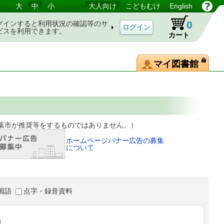
大
中
小
大人向け
こどもむけ
English
0
グインすると利用状況の確認等のサ
ビスを利用できます。
カート
マイ図書館
等をするものではありません。）
ホームページバナー広告の募集
について
国語
点字・録音資料