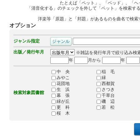
たとえば「ペット」、「ベッド」、「ヘ
「清音化する」のチェックを外して「ペット」を検索す
洋楽等「原題」と「邦題」があるものを曲名で検索
オプション
ジャンル指定
出版／発行年月
※雑誌を発行年月で絞り込み検
年
月から
年
中 央
稲 毛
みやこ
緑
花団地
西都賀
生 浜
さつき
検索対象図書館
幕 張
千草台
緑が丘
磯 辺
更 科
若 松
桜 木