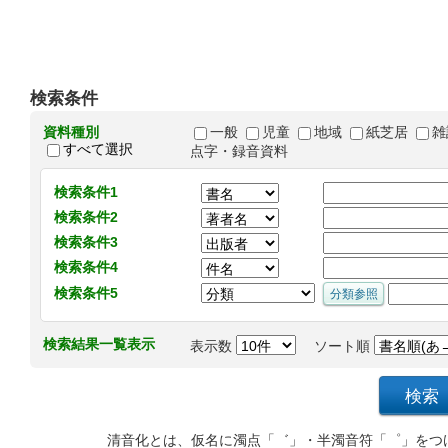
検索条件
資料種別
一般
児童
地域
紙芝居
雑
すべて選択
点字・録音資料
検索条件1
検索条件2
検索条件3
検索条件4
検索条件5
検索結果一覧表示
表示数
ソート順
清音化とは、仮名に濁点「゛」・半濁音符「゜」をつ